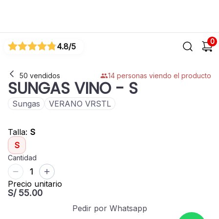
0
4.8
/5
50
vendidos
14
personas viendo el producto
SUNGAS VINO
- S
Sungas
VERANO VRSTL
Talla
:
S
S
Cantidad
1
Precio unitario
S/ 55.00
Pedir por Whatsapp